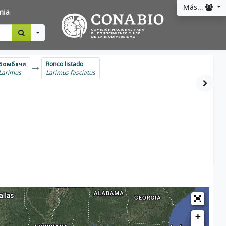
Más...
mia
Toggle Dropdown
Бомбачи
Ronco listado
Larimus
Larimus fasciatus
+