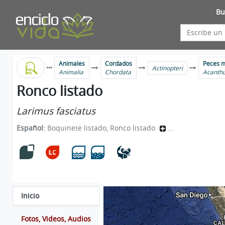
Bu
Animales
Cordados
Peces m
Actinopteri
Animalia
Chordata
Acanthu
Ronco listado
Larimus fasciatus
Español:
Boquinete listado, Ronco listado
...
Inicio
Fotos, Videos, Audios