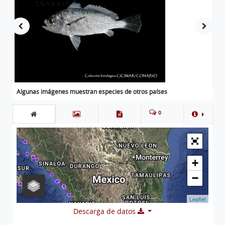
Algunas imágenes muestran especies de otros países
0
+
−
Leaflet
Descarga de datos