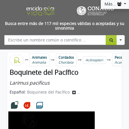
Más...
Busca entre más de 117 mil especies válidas o aceptadas y su
sinonimia
Togg
Animales
Cordados
Peces ma
Actinopteri
Animalia
Chordata
Acanthu
Boquinete del Pacífico
Larimus pacificus
Español:
Boquinete del Pacífico
...