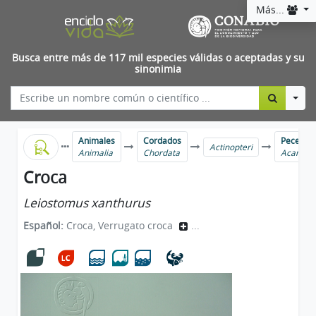
Más...
Busca entre más de 117 mil especies válidas o aceptadas y su
sinonimia
Togg
Animales
Cordados
Peces ma
Actinopteri
Animalia
Chordata
Acanthu
Croca
Leiostomus xanthurus
Español:
Croca, Verrugato croca
...