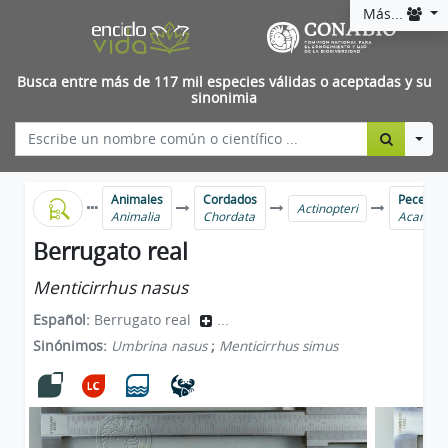
Más...
Busca entre más de 117 mil especies válidas o aceptadas y su
sinonimia
Togg
Animales
Cordados
Peces ma
Actinopteri
Animalia
Chordata
Acanthu
Berrugato real
Menticirrhus nasus
Español:
Berrugato real
...
Sinónimos:
Umbrina nasus
;
Menticirrhus simus