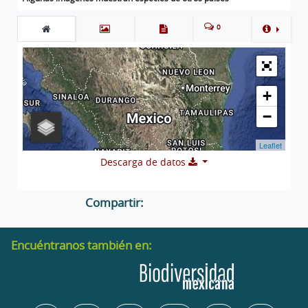
0
+
−
Leaflet
Descarga de datos
Compartir:
Encuéntranos también en: