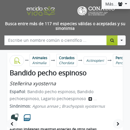
Más...
Busca entre más de 117 mil especies válidas o aceptadas y su
sinonimia
Togg
Animales
Cordados
Percas y
Actinopteri
Animalia
Chordata
Percifor
Bandido pecho espinoso
Stellerina xyosterna
Español:
Bandido pecho espinoso, Bandido
pechoespinoso, Lagarto pechoespinoso
...
Sinónimos:
Agonus annae
;
Brachyopsis xyosternus
Algunas imágenes muestran especies de otros países