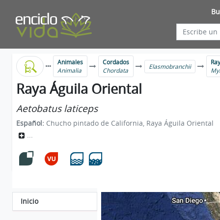
Bu
Animales
Cordados
Ray
Elasmobranchii
Animalia
Chordata
Myl
Raya Águila Oriental
Aetobatus laticeps
Español:
Chucho pintado de California, Raya Águila Oriental
...
Inicio