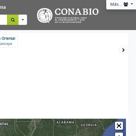
Más...
mia
Toggle Dropdown
 Oriental
laticeps