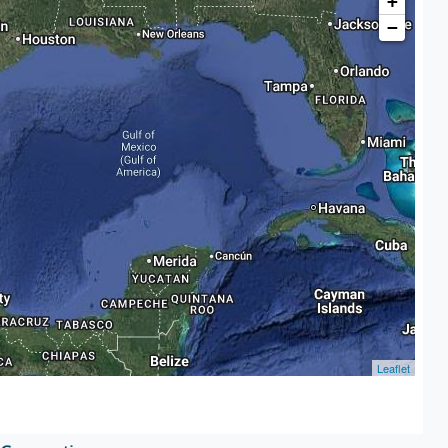
+
−
Leaflet