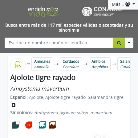
Más...
Busca entre más de 117 mil especies válidas o aceptadas y su
sinonimia
Togg
Animales
Cordados
Anfibios
Salamandra
Animalia
Chordata
Amphibia
Caudata
Ajolote tigre rayado
Ambystoma mavortium
Español:
Ajolote, Ajolote tigre rayado, Salamandra tigre
...
Sinónimos:
Ambystoma tigrinum subsp. mavortium