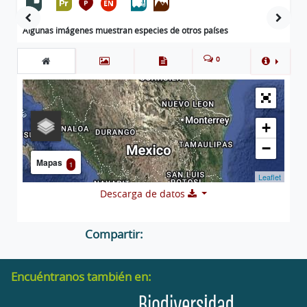
Algunas imágenes muestran especies de otros países
0
+
−
Mapas
1
Leaflet
Descarga de datos
Compartir:
Encuéntranos también en: