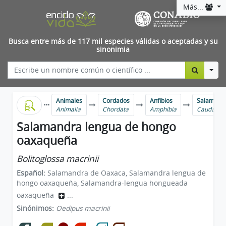
Más...
Busca entre más de 117 mil especies válidas o aceptadas y su
sinonimia
Togg
Animales
Cordados
Anfibios
Salamandra
Animalia
Chordata
Amphibia
Caudata
Salamandra lengua de hongo
oaxaqueña
Bolitoglossa macrinii
Español:
Salamandra de Oaxaca, Salamandra lengua de
hongo oaxaqueña, Salamandra-lengua hongueada
oaxaqueña
...
Sinónimos:
Oedipus macrinii