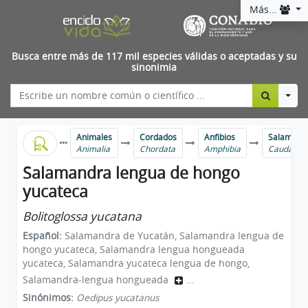
Más...
Busca entre más de 117 mil especies válidas o aceptadas y su
sinonimia
Togg
Animales
Cordados
Anfibios
Salamandra
Animalia
Chordata
Amphibia
Caudata
Salamandra lengua de hongo
yucateca
Bolitoglossa yucatana
Español:
Salamandra de Yucatán, Salamandra lengua de
hongo yucateca, Salamandra lengua hongueada
yucateca, Salamandra yucateca lengua de hongo,
Salamandra-lengua hongueada
...
Sinónimos:
Oedipus yucatanus