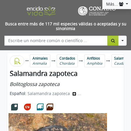
Más...
Busca entre más de 117 mil especies válidas o aceptadas y su
sinonimia
Togg
Animales
Cordados
Anfibios
Salamandra
Animalia
Chordata
Amphibia
Caudata
Salamandra zapoteca
Bolitoglossa zapoteca
Español:
Salamandra zapoteca
...