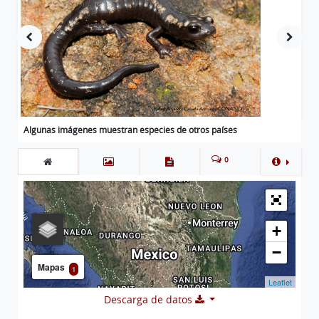
Algunas imágenes muestran especies de otros países
0
+
−
Mapas
1
Leaflet
Descarga de datos