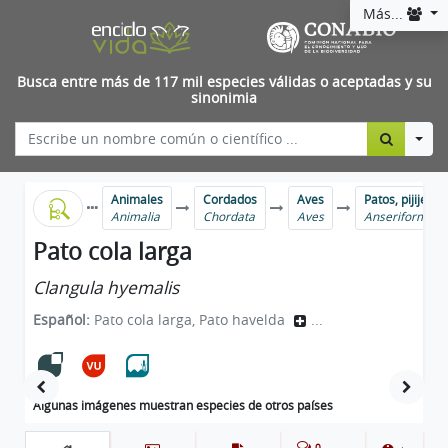
Más...
Busca entre más de 117 mil especies válidas o aceptadas y su
sinonimia
Togg
Animales
Cordados
Aves
Patos, pijijes, 
Animalia
Chordata
Aves
Anseriformes
Pato cola larga
Clangula hyemalis
Español:
Pato cola larga, Pato havelda
...
Algunas imágenes muestran especies de otros países
0