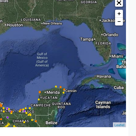
+
−
Leaflet