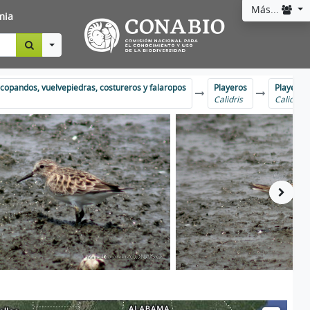
Más...
mia
Toggle Dropdown
picopandos, vuelvepiedras, costureros y falaropos
Playeros
Playero 
Calidris
Calidris b