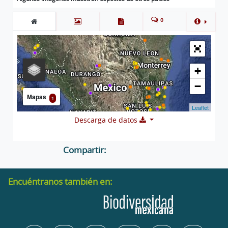
0
+
−
Mapas
1
Leaflet
Descarga de datos
Compartir:
Encuéntranos también en: