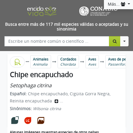
Más...
Busca entre más de 117 mil especies válidas o aceptadas y su
sinonimia
Togg
Animales
Cordados
Aves
Aves de perch
Animalia
Chordata
Aves
Passeriformes
Chipe encapuchado
Setophaga citrina
Español:
Chipe encapuchado, Cigüita Gorra Negra,
Reinita encapuchada
...
Sinónimos:
Wilsonia citrina
Algunas imágenes muestran especies de otros países