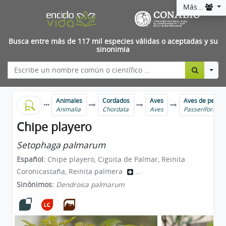
Más...
Busca entre más de 117 mil especies válidas o aceptadas y su
sinonimia
Togg
Animales
Cordados
Aves
Aves de perch
Animalia
Chordata
Aves
Passeriformes
Chipe playero
Setophaga palmarum
Español:
Chipe playero, Cigüita de Palmar, Reinita
Coronicastaña, Reinita palmera
...
Sinónimos:
Dendroica palmarum