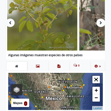
Algunas imágenes muestran especies de otros países
0
+
−
Mapas
1
Leaflet