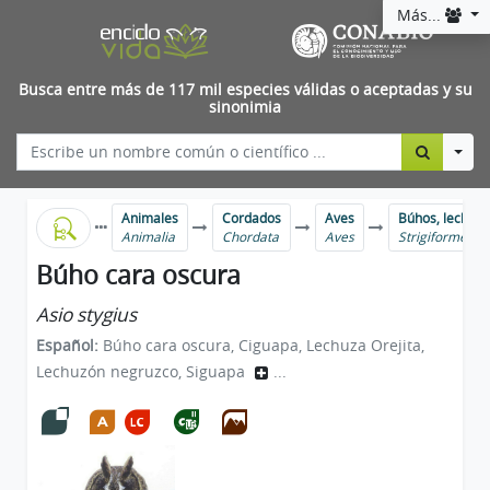
Más...
Busca entre más de 117 mil especies válidas o aceptadas y su
sinonimia
Togg
Animales
Cordados
Aves
Búhos, lechuza
Animalia
Chordata
Aves
Strigiformes
Búho cara oscura
Asio stygius
Español:
Búho cara oscura, Ciguapa, Lechuza Orejita,
Lechuzón negruzco, Siguapa
...