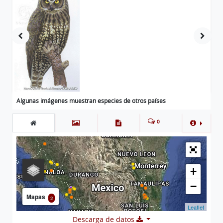
Algunas imágenes muestran especies de otros países
0
+
−
Mapas
2
Leaflet
Descarga de datos