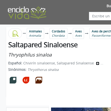
Bu
Animales
Cordados
Aves
Aves de perc
Animalia
Chordata
Aves
Passeriforme
Saltapared Sinaloense
Thryophilus sinaloa
Español:
Chivirín sinaloense, Saltapared Sinaloense
...
Sinónimos:
Thryothorus sinaloa