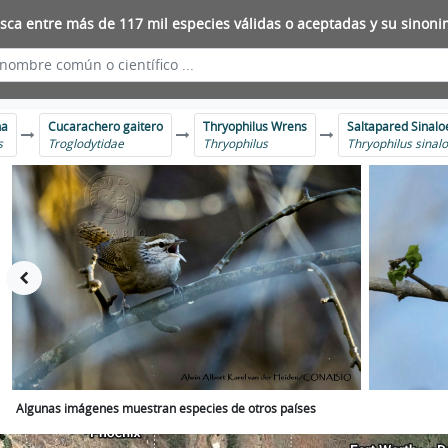
sca entre más de 117 mil especies válidas o aceptadas y su sinoni
ha
Cucarachero gaitero
Thryophilus Wrens
Saltapared Sinal
s
Troglodytidae
Thryophilus
Thryophilus sinal
Algunas imágenes muestran especies de otros países