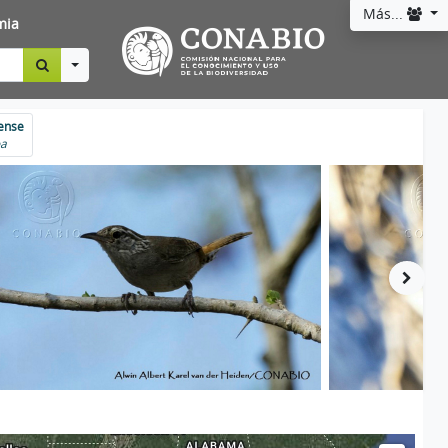
Más...
mia
Toggle Dropdown
oense
oa