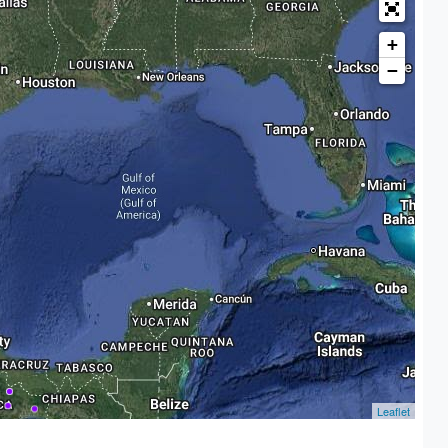
+
−
Leaflet