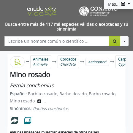
Más...
Busca entre más de 117 mil especies válidas o aceptadas y su
sinonimia
Togg
Animales
Cordados
Carpas y
Actinopteri
Animalia
Chordata
Cyprinif
Mino rosado
Pethia conchonius
Español:
Barbito rosado, Barbo dorado, Barbo rosado,
Mino rosado
...
Sinónimos:
Puntius conchonius
Algunas imágenes muestran especies de otros países