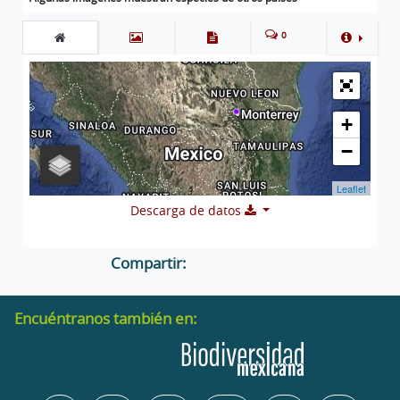
0
+
−
Leaflet
Descarga de datos
Compartir:
Encuéntranos también en: