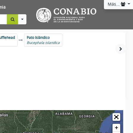
Más...
mia
Toggle Dropdown
ufflehead
Pato Islándico
Bucephala islandica
+