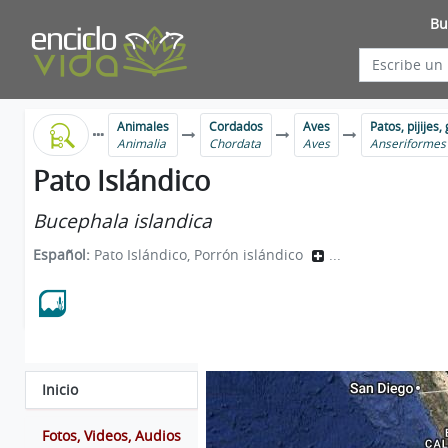
Bu
Animales
Cordados
Aves
Patos, pijijes
Animalia
Chordata
Aves
Anseriformes
Pato Islándico
Bucephala islandica
Español:
Pato Islándico, Porrón islándico
...
Inicio
Fotos, Videos, Audios