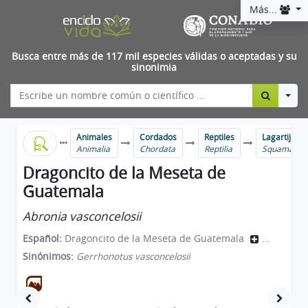
Más...
Busca entre más de 117 mil especies válidas o aceptadas y su
sinonimia
Togg
Animales
Cordados
Reptiles
Lagartijas y
Animalia
Chordata
Reptilia
Squamata
Dragoncito de la Meseta de
Guatemala
Abronia vasconcelosii
Español:
Dragoncito de la Meseta de Guatemala
...
Sinónimos:
Gerrhonotus vasconcelosii