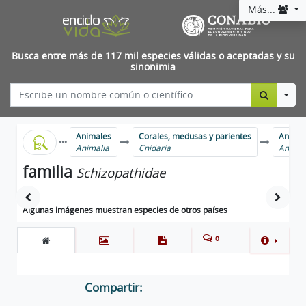
Más...
Busca entre más de 117 mil especies válidas o aceptadas y su
sinonimia
Togg
Animales
Corales, medusas y parientes
Anémon
Animalia
Cnidaria
Antho
familia
Schizopathidae
Algunas imágenes muestran especies de otros países
0
Compartir: