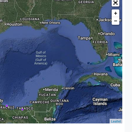
+
−
Leaflet