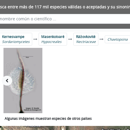
sca entre más de 117 mil especies válidas o aceptadas y su sinoni
Kernesvampe
Masenkotvaré
Rážovkovité
Chaetopsina
Sordariomycetes
Hypocreales
Nectriaceae
Algunas imágenes muestran especies de otros países