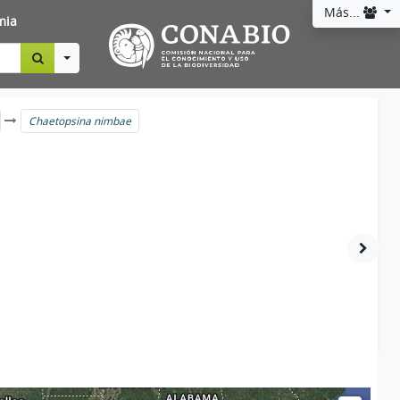
Más...
mia
Toggle Dropdown
Chaetopsina nimbae