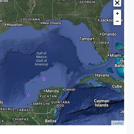
+
−
Leaflet