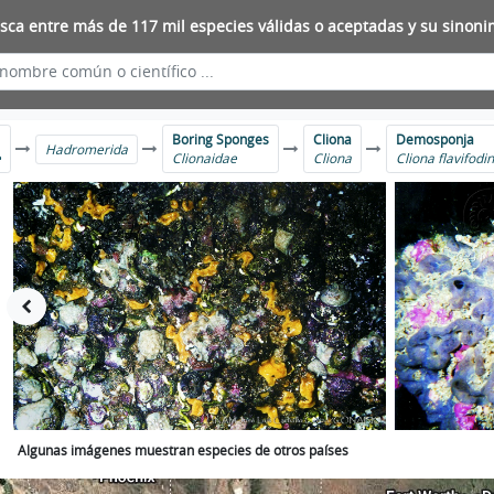
sca entre más de 117 mil especies válidas o aceptadas y su sinoni
Boring Sponges
Cliona
Demosponja
Hadromerida
e
Clionaidae
Cliona
Cliona flavifodi
Algunas imágenes muestran especies de otros países