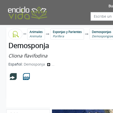
Bu
Animales
Esponjas y Parientes
Demosponjas
Animalia
Porifera
Demospongia
Demosponja
Cliona flavifodina
Español:
Demosponja
...