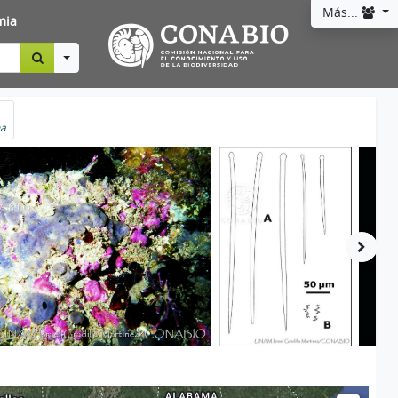
Más...
mia
Toggle Dropdown
na