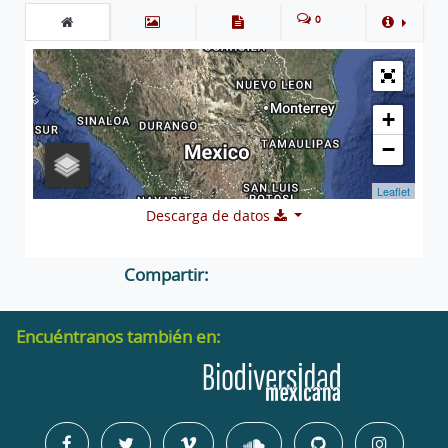
0
+
−
Leaflet
Descarga de datos
Compartir:
Encuéntranos también en: