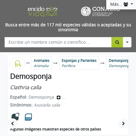
Más...
Busca entre más de 117 mil especies válidas o aceptadas y su
sinonimia
Togg
Animales
Esponjas y Parientes
Demosponjas
Animalia
Porifera
Demospongiae
Demosponja
Clathria calla
Español:
Demosponja
...
Sinónimos:
Axociella calla
Algunas imágenes muestran especies de otros países