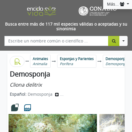
Más...
Busca entre más de 117 mil especies válidas o aceptadas y su
sinonimia
Togg
Animales
Esponjas y Parientes
Demosponjas
Animalia
Porifera
Demospongiae
Demosponja
Cliona delitrix
Español:
Demosponja
...