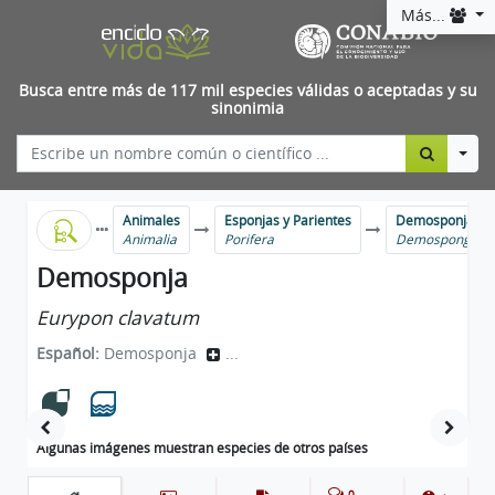
Más...
Busca entre más de 117 mil especies válidas o aceptadas y su
sinonimia
Togg
Animales
Esponjas y Parientes
Demosponjas
Animalia
Porifera
Demospongiae
Demosponja
Eurypon clavatum
Español:
Demosponja
...
Algunas imágenes muestran especies de otros países
0