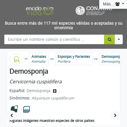
Más...
Busca entre más de 117 mil especies válidas o aceptadas y su
sinonimia
Togg
Animales
Esponjas y Parientes
Demosponjas
Animalia
Porifera
Demospongiae
Demosponja
Cervicornia cuspidifera
Español:
Demosponja
...
Sinónimos:
Alcyonium cuspidiferum
Algunas imágenes muestran especies de otros países