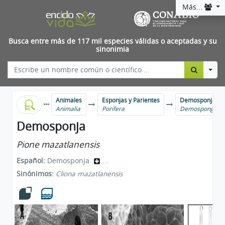
Más...
Busca entre más de 117 mil especies válidas o aceptadas y su
sinonimia
Togg
Animales
Esponjas y Parientes
Demosponjas
Animalia
Porifera
Demospongiae
Demosponja
Pione mazatlanensis
Español:
Demosponja
...
Sinónimos:
Cliona mazatlanensis