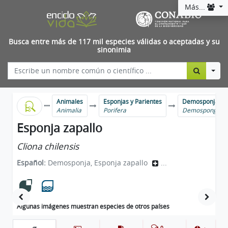
Más...
Busca entre más de 117 mil especies válidas o aceptadas y su
sinonimia
Togg
Animales
Esponjas y Parientes
Demosponjas
Animalia
Porifera
Demospongiae
Esponja zapallo
Cliona chilensis
Español:
Demosponja, Esponja zapallo
...
Algunas imágenes muestran especies de otros países
0