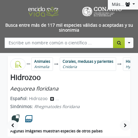
Más...
Busca entre más de 117 mil especies válidas o aceptadas y su
sinonimia
Togg
Animales
Corales, medusas y parientes
Hidroz
Animalia
Cnidaria
Hydro
Hidrozoo
Aequorea floridana
Español:
Hidrozoo
...
Sinónimos:
Rhegmatodes floridana
Algunas imágenes muestran especies de otros países