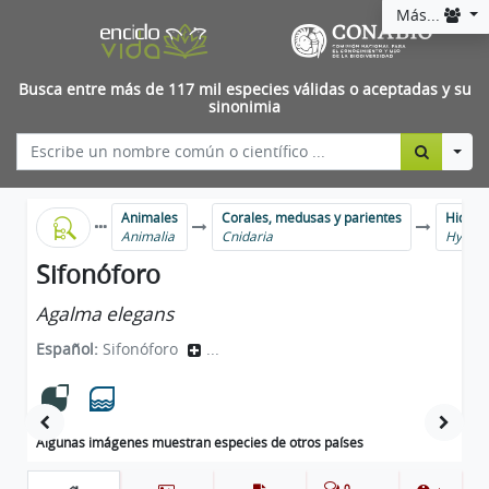
Más...
Busca entre más de 117 mil especies válidas o aceptadas y su
sinonimia
Togg
Animales
Corales, medusas y parientes
Hidroz
Animalia
Cnidaria
Hydro
Sifonóforo
Agalma elegans
Español:
Sifonóforo
...
Algunas imágenes muestran especies de otros países
0