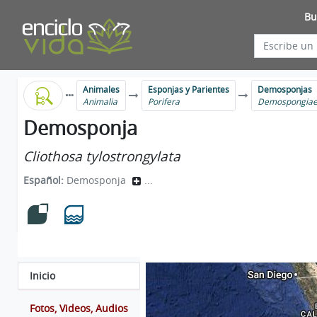
Bu
Animales
Esponjas y Parientes
Demosponjas
Animalia
Porifera
Demospongia
Demosponja
Cliothosa tylostrongylata
Español:
Demosponja
...
Inicio
Fotos, Videos, Audios