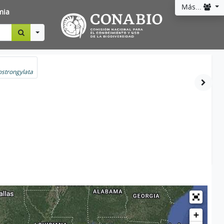
Más...
mia
Toggle Dropdown
ostrongylata
+