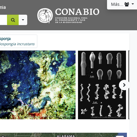
Más...
mia
Toggle Dropdown
ponja
ospongia incrustans