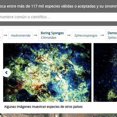
sca entre más de 117 mil especies válidas o aceptadas y su sinoni
Boring Sponges
Demos
Hadromerida
Spheciospongia
e
Clionaidae
Spheci
Algunas imágenes muestran especies de otros países