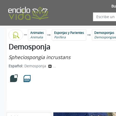
Bu
Animales
Esponjas y Parientes
Demosponjas
Animalia
Porifera
Demospongia
Demosponja
Spheciospongia incrustans
Español:
Demosponja
...