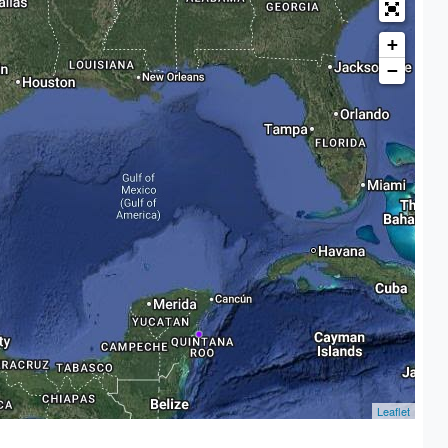
+
−
Leaflet