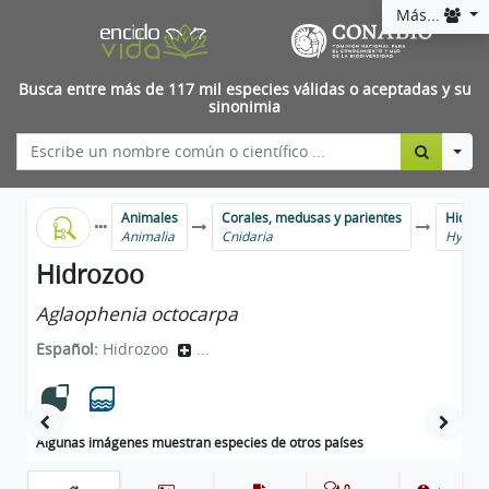
Más...
Busca entre más de 117 mil especies válidas o aceptadas y su
sinonimia
Togg
Animales
Corales, medusas y parientes
Hidroz
Animalia
Cnidaria
Hydro
Hidrozoo
Aglaophenia octocarpa
Español:
Hidrozoo
...
Algunas imágenes muestran especies de otros países
0