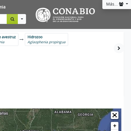
Más...
mia
Toggle Dropdown
 avestruz
Hidrozoo
nia
Aglaophenia propingua
+