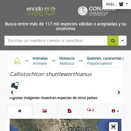
Más...
Busca entre más de 117 mil especies válidas o aceptadas y su
sinonimia
Togg
Animales
Moluscos
Quitones, cucarachas de m
Animalia
Mollusca
Polyplacophora
Callistochiton shuttleworthianus
Algunas imágenes muestran especies de otros países
0