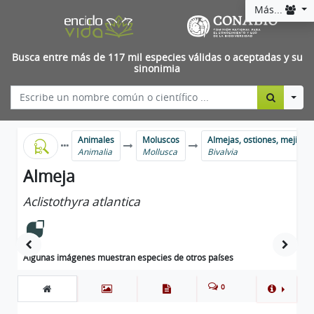
Más...
Busca entre más de 117 mil especies válidas o aceptadas y su
sinonimia
Togg
Animales
Moluscos
Almejas, ostiones, mejillon
Animalia
Mollusca
Bivalvia
Almeja
Aclistothyra atlantica
Algunas imágenes muestran especies de otros países
0