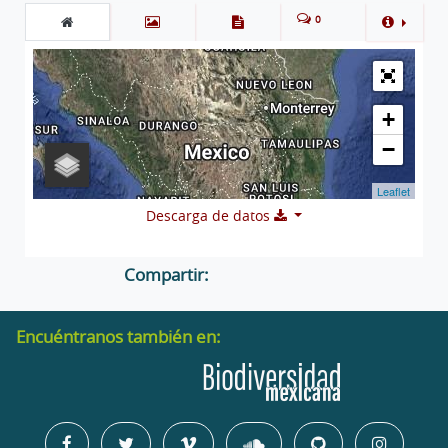
0
+
−
Leaflet
Descarga de datos
Compartir:
Encuéntranos también en: