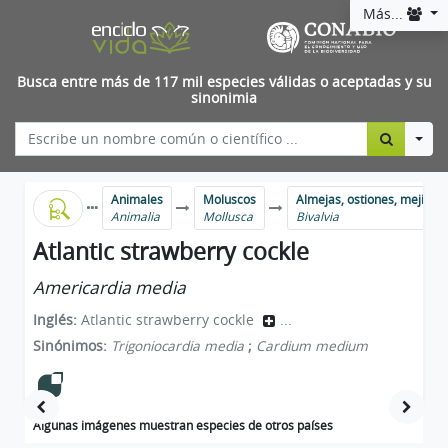
Más...
Busca entre más de 117 mil especies válidas o aceptadas y su
sinonimia
Togg
Animales
Moluscos
Almejas, ostiones, mejillon
Animalia
Mollusca
Bivalvia
Atlantic strawberry cockle
Americardia media
Inglés:
Atlantic strawberry cockle
...
Sinónimos:
Trigoniocardia media
;
Cardium medium
Algunas imágenes muestran especies de otros países