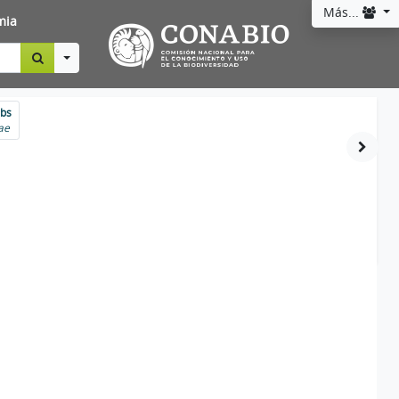
Más...
mia
Toggle Dropdown
abs
ae