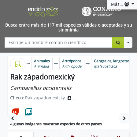
Más...
Busca entre más de 117 mil especies válidas o aceptadas y su
sinonimia
Togg
Animales
Artrópodos
Cangrejos, langostas, ca
Animalia
Arthropoda
Malacostraca
Rak západomexický
Cambarellus occidentalis
Checo:
Rak západomexický
...
Algunas imágenes muestran especies de otros países
0