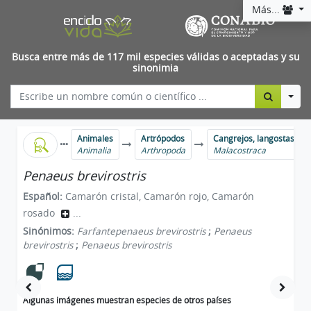
Más...
Busca entre más de 117 mil especies válidas o aceptadas y su
sinonimia
Togg
Animales
Artrópodos
Cangrejos, langostas, ca
Animalia
Arthropoda
Malacostraca
Penaeus brevirostris
Español:
Camarón cristal, Camarón rojo, Camarón
rosado
...
Sinónimos:
Farfantepenaeus brevirostris
;
Penaeus
brevirostris
;
Penaeus brevirostris
Algunas imágenes muestran especies de otros países