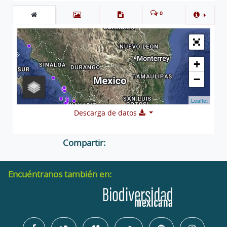
0
+
−
Leaflet
Descarga de datos
Compartir:
Encuéntranos también en: