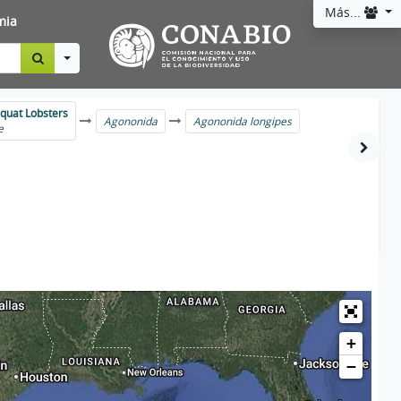
Más...
mia
Toggle Dropdown
quat Lobsters
Agononida
Agononida longipes
e
+
−