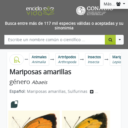
Más...
Busca entre más de 117 mil especies válidas o aceptadas y su
sinonimia
Togg
Animales
Artrópodos
Insectos
Mariposas
Animalia
Arthropoda
Insecta
Lepidopt
Mariposas amarillas
género
Abaeis
Español:
Mariposas amarillas, Sulfurinas
...