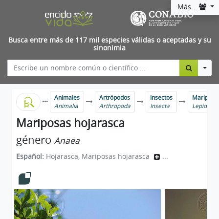
Más...
Busca entre más de 117 mil especies válidas o aceptadas y su
sinonimia
Togg
Animales
Artrópodos
Insectos
Mariposas
Animalia
Arthropoda
Insecta
Lepidopt
Mariposas hojarasca
género
Anaea
Español:
Hojarasca, Mariposas hojarasca
...