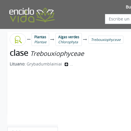
Bu
Plantas
Algas verdes
Trebouxiophyceae
Plantae
Chlorophyta
clase
Trebouxiophyceae
Lituano:
Grybadumblainiai
...