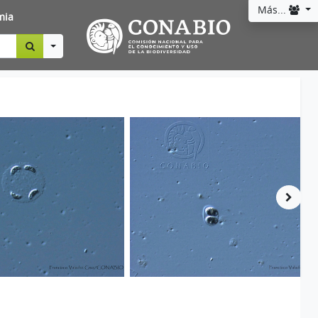
Más...
mia
Toggle Dropdown