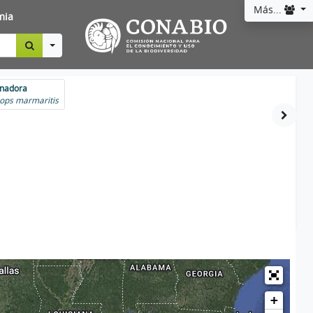
Más...
mia
Toggle Dropdown
inadora
ops marmaritis
+