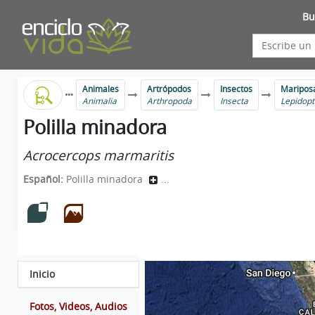
Bu
Animales
Artrópodos
Insectos
Mariposa
Animalia
Arthropoda
Insecta
Lepidopt
Polilla minadora
Acrocercops marmaritis
Español:
Polilla minadora
...
Inicio
Fotos, Videos, Audios