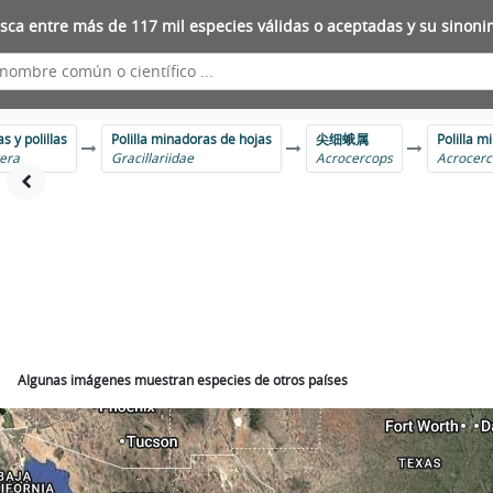
sca entre más de 117 mil especies válidas o aceptadas y su sinoni
s y polillas
Polilla minadoras de hojas
尖细蛾属
Polilla m
era
Gracillariidae
Acrocercops
Acrocerc
Algunas imágenes muestran especies de otros países