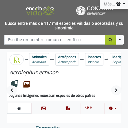
Más...
Busca entre más de 117 mil especies válidas o aceptadas y su
sinonimia
Togg
Animales
Artrópodos
Insectos
Mariposas
Animalia
Arthropoda
Insecta
Lepidopt
Acrolophus echinon
Algunas imágenes muestran especies de otros países
0
Compartir: