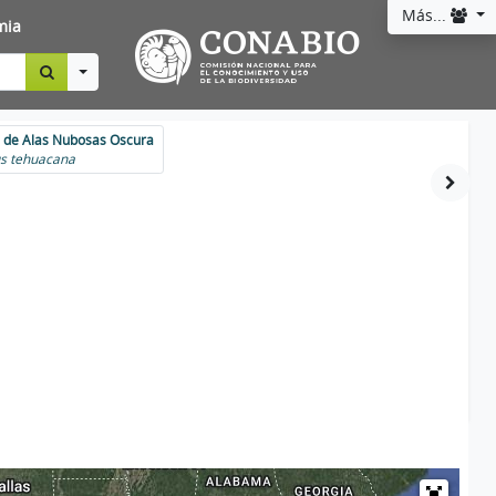
Más...
mia
Toggle Dropdown
a de Alas Nubosas Oscura
s tehuacana