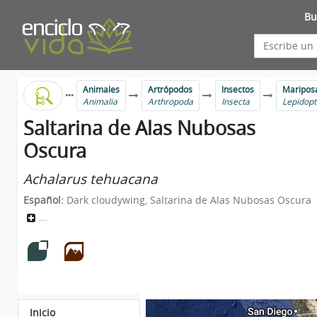
Bu
Animales
Artrópodos
Insectos
Mariposa
Animalia
Arthropoda
Insecta
Lepidopt
Saltarina de Alas Nubosas
Oscura
Achalarus tehuacana
Español:
Dark cloudywing, Saltarina de Alas Nubosas Oscura
...
Inicio