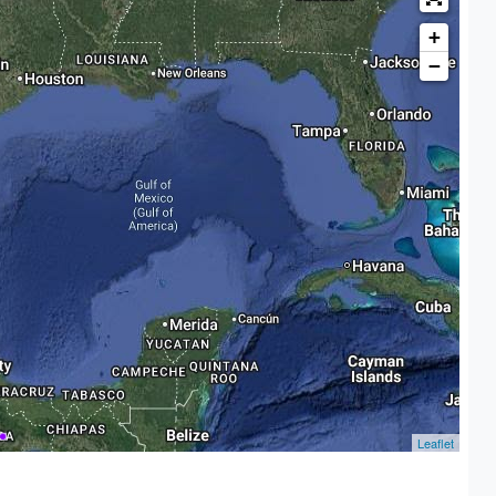
+
−
Leaflet