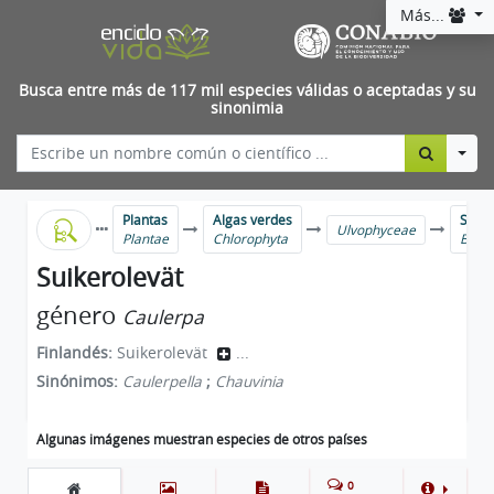
Más...
Busca entre más de 117 mil especies válidas o aceptadas y su
sinonimia
Togg
Plantas
Algas verdes
Sama
Ulvophyceae
Plantae
Chlorophyta
Bryop
Suikerolevät
género
Caulerpa
Finlandés:
Suikerolevät
...
Sinónimos:
Caulerpella
;
Chauvinia
Algunas imágenes muestran especies de otros países
0