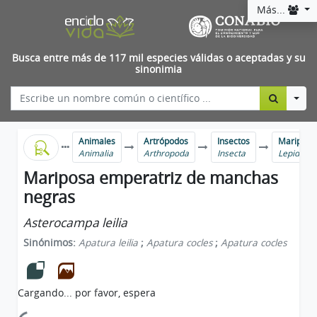
Más...
Busca entre más de 117 mil especies válidas o aceptadas y su
sinonimia
Togg
Animales
Artrópodos
Insectos
Mariposas
Animalia
Arthropoda
Insecta
Lepidopt
Mariposa emperatriz de manchas
negras
Asterocampa leilia
Sinónimos:
Apatura leilia
;
Apatura cocles
;
Apatura cocles
Cargando... por favor, espera