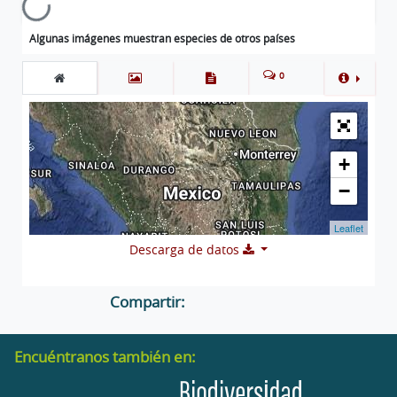
Cargando...
Algunas imágenes muestran especies de otros países
0
+
−
Leaflet
Descarga de datos
Compartir:
Encuéntranos también en: