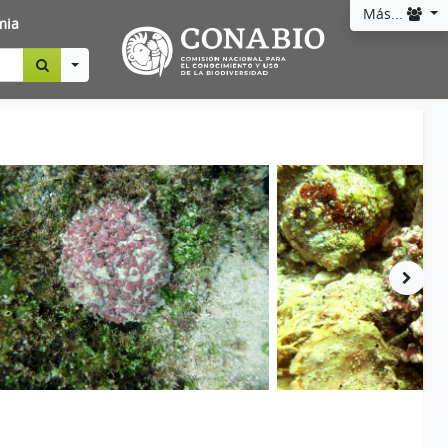
Más...
mia
Toggle Dropdown