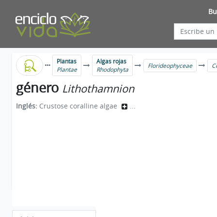
Bu
Plantas
Algas rojas
Florideophyceae
C
Plantae
Rhodophyta
género
Lithothamnion
Inglés:
Crustose coralline algae
...